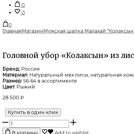
запись
0
0
0
Главная
Магазин
Мужская шапка Малахай "Колаксын
Головной убор «Колаксын» из ли
Бренд:
Россия
Материал:
Натуральный мех лисы, натуральная кож
Размер:
56-64 в ассортименте
Цвет:
Рыжий
28 500
₽
Купить в один клик
Количество
товара
В корзину
Add to wishlist
Головной