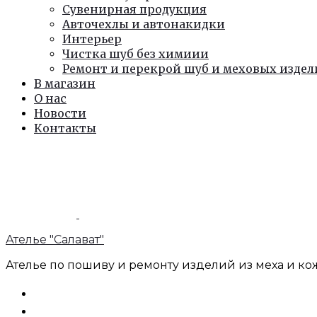
Сувенирная продукция
Авточехлы и автонакидки
Интерьер
Чистка шуб без химиии
Ремонт и перекрой шуб и меховых изде
В магазин
О нас
Новости
Контакты
Ателье "Салават"
Ателье по пошиву и ремонту изделий из меха и кож
Поиск
Учетная