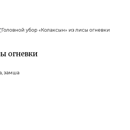
"
Головной убор «Колаксын» из лисы огневки
сы огневки
а, замша