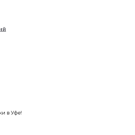
лий
и в Уфе!