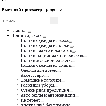
Быстрый просмотр продукта
Поиск:
Поиск
Главная
Тумблер
Пошив одежды
Тумблер
Пошив одежды из меха
Тумблер
Пошив одежды из кожи
Тумблер
Пошив пальто и жакетов
Тумблер
Пошив национальной одежды
Тумблер
Пошив мужской одежды
Тумблер
Пошив одежды из ткани
Тумблер
Одежда для детей
Тумблер
Аксессуары
Тумблер
Домашние тапочки
Тумблер
Головные уборы
Тумблер
Сувенирная продукция
Тумблер
Авточехлы и автонакидки
Тумблер
Интерьер
Тумблер
Чистка шуб без химиии