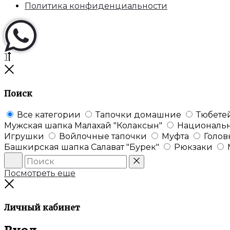
Политика конфиденциальности
Перейти
1
к
Закрыть
началу
Поиск
Все категории
Тапочки домашние
Тюбете
Мужская шапка Малахай "Колаксын"
Националь
Игрушки
Войлочные тапочки
Муфта
Голов
Башкирская шапка Салават "Бурек"
Рюкзаки
Поиск
Сброс
Посмотреть еще
Закрыть
Личный кабинет