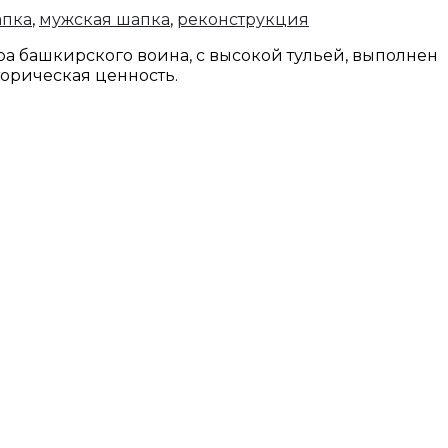
апка
,
мужская шапка
,
реконструкция
а башкирского воина, с высокой тульей, выполнен
торическая ценность.