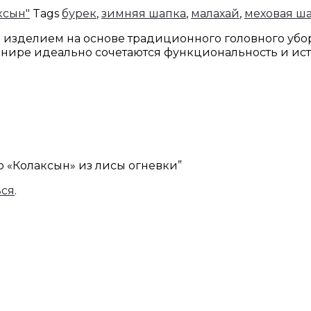
ксын"
Tags
бурек
,
зимняя шапка
,
малахай
,
меховая ш
 изделием на основе традиционного головного убор
венире идеально сочетаются функциональность и ис
ор «Колаксын» из лисы огневки”
ься
.