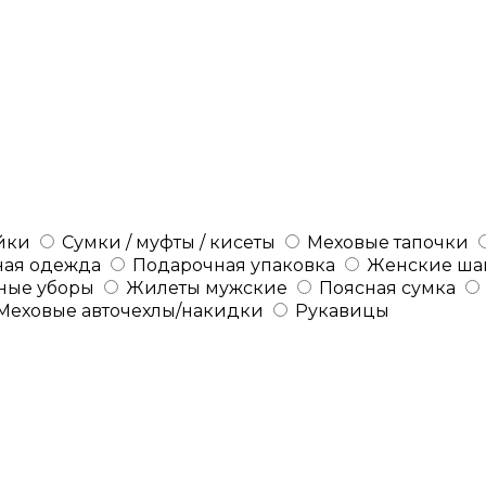
йки
Сумки / муфты / кисеты
Меховые тапочки
ная одежда
Подарочная упаковка
Женские ша
ные уборы
Жилеты мужские
Поясная сумка
Меховые авточехлы/накидки
Рукавицы