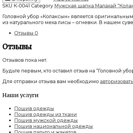
убор
SKU
К-0041
Category
Мужская шапка Малахай "Кола
«Колаксын»
Головной убор «Колаксын» является оригинальным
из
из натурального меха лисы – огневки. В нашем су
лисы
огневки
Отзывы
0
Отзывы
Отзывов пока нет.
Будьте первым, кто оставил отзыв на “Головной уб
Для отправки отзыва вам необходимо
авторизоват
Наши услуги
Пошив одежды
Пошив одежды из ткани
Пошив мужской одежды
Пошив национальной одежды
Пошив пальто и жакетов