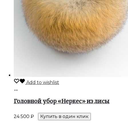
Add to wishlist
В
корзину
Головной убор «Неркес» из лисы
24 500
₽
Купить в один клик