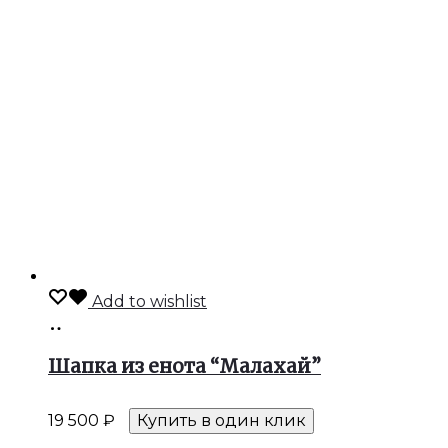
Add to wishlist
В
корзину
Шапка из енота “Малахай”
19 500
₽
Купить в один клик