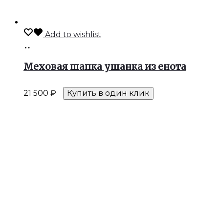
Add to wishlist
В
корзину
Меховая шапка ушанка из енота
21 500
₽
Купить в один клик