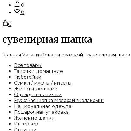
запись
0
0
0
сувенирная шапка
Главная
Магазин
Товары с меткой “сувенирная шапк
Все товары
Тапочки домашние
Тюбетейки
Сумки / муфты / кисеты
Жилеты женские
Одежда в наличии
Мужская шапка Малахай "Колаксын"
Национальная одежда
Подарочная упаковка
Женские шапки
Интерьер
Игрушки