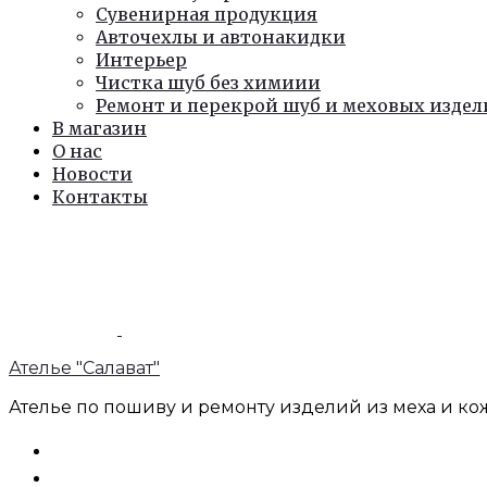
Сувенирная продукция
Авточехлы и автонакидки
Интерьер
Чистка шуб без химиии
Ремонт и перекрой шуб и меховых изде
В магазин
О нас
Новости
Контакты
Ателье "Салават"
Ателье по пошиву и ремонту изделий из меха и кож
Поиск
Учетная