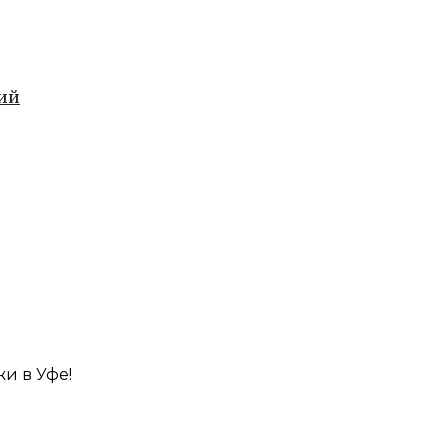
лий
и в Уфе!