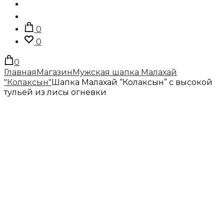
Поиск
Учетная
запись
0
0
0
Главная
Магазин
Мужская шапка Малахай
"Колаксын"
Шапка Малахай “Колаксын” с высокой
тульей из лисы огневки