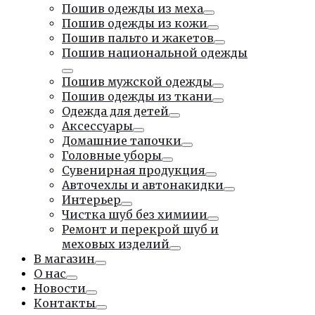
Тумблер
Пошив одежды из меха
Тумблер
Пошив одежды из кожи
Тумблер
Пошив пальто и жакетов
Тумблер
Пошив национальной одежды
Тумблер
Пошив мужской одежды
Тумблер
Пошив одежды из ткани
Тумблер
Одежда для детей
Тумблер
Аксессуары
Тумблер
Домашние тапочки
Тумблер
Головные уборы
Тумблер
Сувенирная продукция
Тумблер
Авточехлы и автонакидки
Тумблер
Интерьер
Тумблер
Чистка шуб без химиии
Тумблер
Ремонт и перекрой шуб и
меховых изделий
Тумблер
В магазин
Тумблер
О нас
Тумблер
Новости
Тумблер
Контакты
Тумблер