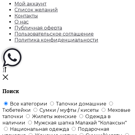
Мой аккаунт
Список желаний
Контакты
О нас
Публичная оферта
Пользовательское соглашение
Политика конфиденциальности
Перейти
1
к
Закрыть
началу
Поиск
Все категории
Тапочки домашние
Тюбетейки
Сумки / муфты / кисеты
Меховые
тапочки
Жилеты женские
Одежда в
наличии
Мужская шапка Малахай "Колаксын"
Национальная одежда
Подарочная