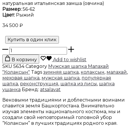
натуральная итальянская замша (овчина)
Размер:
56-62
Цвет:
Рыжий
34 500
₽
Купить в один клик
Количество
товара
В корзину
Add to wishlist
Шапка
Малахай
SKU
5634
Category
Мужская шапка Малахай
"Колаксын"
"Колаксын"
Tags
зимняя шапка
,
колаксын
,
малахай
,
с
меховая шапка
,
мужская шапка
,
популярная
высокой
шапка
,
реконструкция
,
шапка из лисы
,
шапка
тульей
ушанка
Бренд:
atsalavat
из
Вековыми традициями и доблестными воинами
лисы
славится земля Башкортостана. Внимательно
огневки
изучая элементы национального костюма, мы и
создали свой неповторимый головной убор
“Колаксын” в лучших традициях родного края.