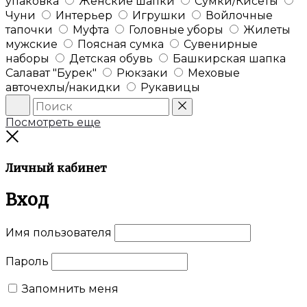
упаковка
Женские шапки
Сумки/Кисеты
Чуни
Интерьер
Игрушки
Войлочные
тапочки
Муфта
Головные уборы
Жилеты
мужские
Поясная сумка
Сувенирные
наборы
Детская обувь
Башкирская шапка
Салават "Бурек"
Рюкзаки
Меховые
авточехлы/накидки
Рукавицы
Поиск
Сброс
Посмотреть еще
Закрыть
Личный кабинет
Вход
Имя пользователя
Пароль
Запомнить меня