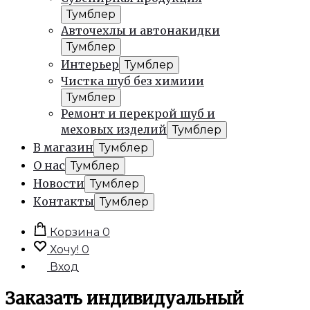
Тумблер
Авточехлы и автонакидки
Тумблер
Интерьер
Тумблер
Чистка шуб без химиии
Тумблер
Ремонт и перекрой шуб и
меховых изделий
Тумблер
В магазин
Тумблер
О нас
Тумблер
Новости
Тумблер
Контакты
Тумблер
Корзина
0
Хочу!
0
Вход
Заказать индивидуальный