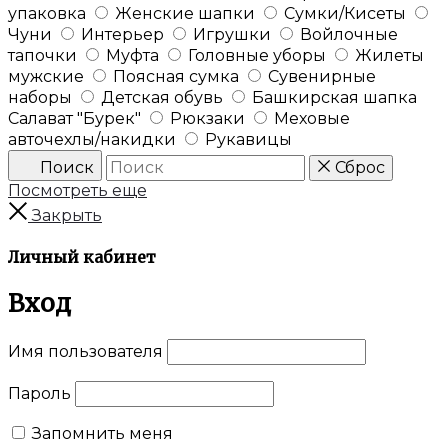
упаковка
Женские шапки
Сумки/Кисеты
Чуни
Интерьер
Игрушки
Войлочные
тапочки
Муфта
Головные уборы
Жилеты
мужские
Поясная сумка
Сувенирные
наборы
Детская обувь
Башкирская шапка
Салават "Бурек"
Рюкзаки
Меховые
авточехлы/накидки
Рукавицы
Поиск
Сброс
Посмотреть еще
Закрыть
Личный кабинет
Вход
Имя пользователя
Пароль
Запомнить меня