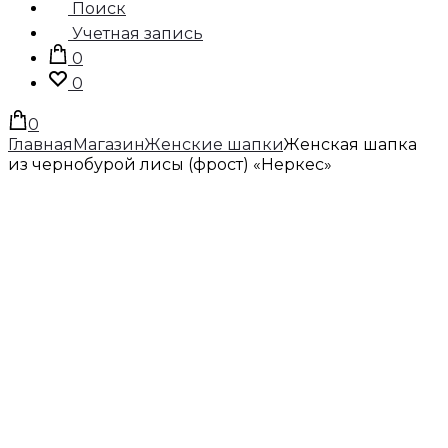
Поиск
Учетная запись
0
0
0
Главная
Магазин
Женские шапки
Женская шапка
из чернобурой лисы (фрост) «Неркес»