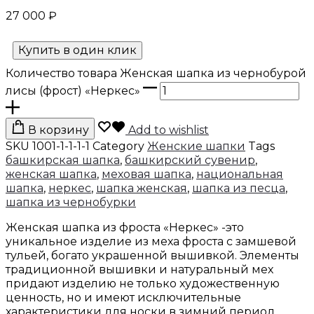
27 000
₽
Купить в один клик
Количество товара Женская шапка из чернобурой
лисы (фрост) «Неркес»
В корзину
Add to wishlist
SKU
1001-1-1-1-1
Category
Женские шапки
Tags
башкирская шапка
,
башкирский сувенир
,
женская шапка
,
меховая шапка
,
национальная
шапка
,
неркес
,
шапка женская
,
шапка из песца
,
шапка из чернобурки
Женская шапка из фроста «Неркес» -это
уникальное изделие из меха фроста c замшевой
тульей, богато украшенной вышивкой. Элементы
традиционной вышивки и натуральный мех
придают изделию не только художественную
ценность, но и имеют исключительные
характеристики для носки в зимний период.