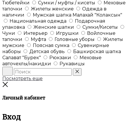
Тюбетейки
Сумки / муфты / кисеты
Меховые
тапочки
Жилеты женские
Одежда в
наличии
Мужская шапка Малахай "Колаксын"
Национальная одежда
Подарочная
упаковка
Женские шапки
Сумки/Кисеты
Чуни
Интерьер
Игрушки
Войлочные
тапочки
Муфта
Головные уборы
Жилеты
мужские
Поясная сумка
Сувенирные
наборы
Детская обувь
Башкирская шапка
Салават "Бурек"
Рюкзаки
Меховые
авточехлы/накидки
Рукавицы
Поиск
Сброс
Посмотреть еще
Закрыть
Личный кабинет
Вход