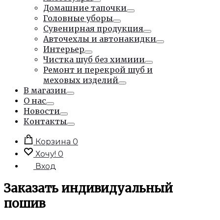
Тумблер
Домашние тапочки
Тумблер
Головные уборы
Тумблер
Сувенирная продукция
Тумблер
Авточехлы и автонакидки
Тумблер
Интерьер
Тумблер
Чистка шуб без химиии
Тумблер
Ремонт и перекрой шуб и
меховых изделий
Тумблер
В магазин
Тумблер
О нас
Тумблер
Новости
Тумблер
Контакты
Тумблер
Корзина
0
Хочу!
0
Вход
Заказать индивидуальный
пошив