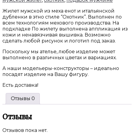
мужской жилет
,
охотник
,
подарок мужчине
енота
№1
Жилет мужской из меха енот и итальянской
дубленки в этно стиле “Охотник”. Выполнен по
всем технологиям мехового производства. На
подкладке По жилету выполнена аппликация из
кожи и ненавязчивая вышивка. Возможно
сделать любой рисунок и логотип под заказ.
Поскольку мы ателье, любое изделие может
выполнено в различных цветах и вариациях.
А наши модельеры-конструкторы – идеально
посадят изделие на Вашу фигуру.
Есть доставка!
Отзывы
0
Отзывы
Отзывов пока нет.