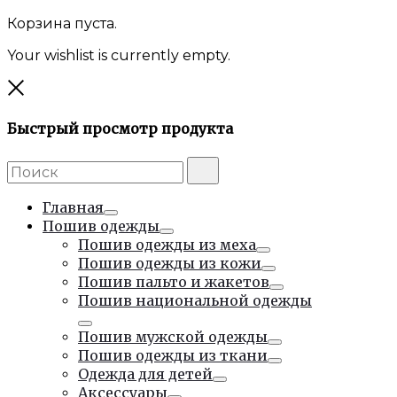
Корзина пуста.
Your wishlist is currently empty.
Закрыть
Быстрый просмотр продукта
Поиск:
Поиск
Главная
Тумблер
Пошив одежды
Тумблер
Пошив одежды из меха
Тумблер
Пошив одежды из кожи
Тумблер
Пошив пальто и жакетов
Тумблер
Пошив национальной одежды
Тумблер
Пошив мужской одежды
Тумблер
Пошив одежды из ткани
Тумблер
Одежда для детей
Тумблер
Аксессуары