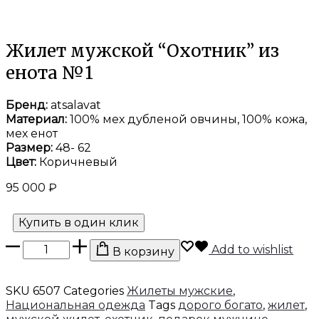
Жилет мужской “Охотник” из
енота №1
Бренд:
atsalavat
Материал:
100% мех дубленой овчины, 100% кожа,
мех енот
Размер:
48- 62
Цвет:
Коричневый
95 000
₽
Купить в один клик
Количество
Add to wishlist
В корзину
товара
Жилет
мужской
SKU
6507
Categories
Жилеты мужские
,
"Охотник"
Национальная одежда
Tags
дорого богато
,
жилет
,
из