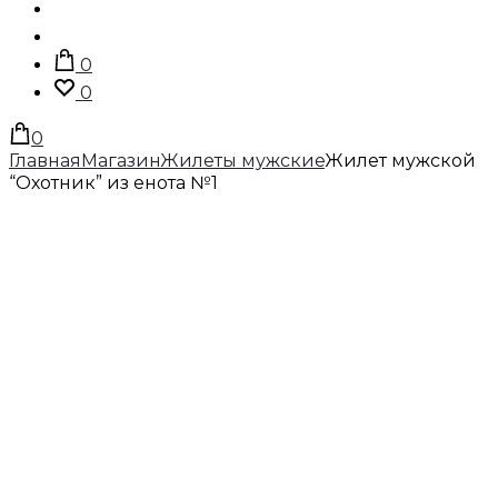
Поиск
Учетная
запись
0
0
0
Главная
Магазин
Жилеты мужские
Жилет мужской
“Охотник” из енота №1