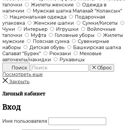
тапочки
Жилеты женские
Одежда в
наличии
Мужская шапка Малахай "Колаксын"
Национальная одежда
Подарочная
упаковка
Женские шапки
Сумки/Кисеты
Чуни
Интерьер
Игрушки
Войлочные
тапочки
Муфта
Головные уборы
Жилеты
мужские
Поясная сумка
Сувенирные
наборы
Детская обувь
Башкирская шапка
Салават "Бурек"
Рюкзаки
Меховые
авточехлы/накидки
Рукавицы
Поиск
Сброс
Посмотреть еще
Закрыть
Личный кабинет
Вход
Имя пользователя