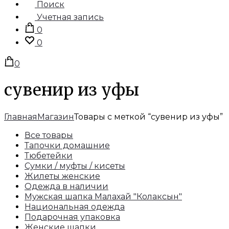
Поиск
Учетная запись
0
0
0
сувенир из уфы
Главная
Магазин
Товары с меткой “сувенир из уфы”
Все товары
Тапочки домашние
Тюбетейки
Сумки / муфты / кисеты
Жилеты женские
Одежда в наличии
Мужская шапка Малахай "Колаксын"
Национальная одежда
Подарочная упаковка
Женские шапки