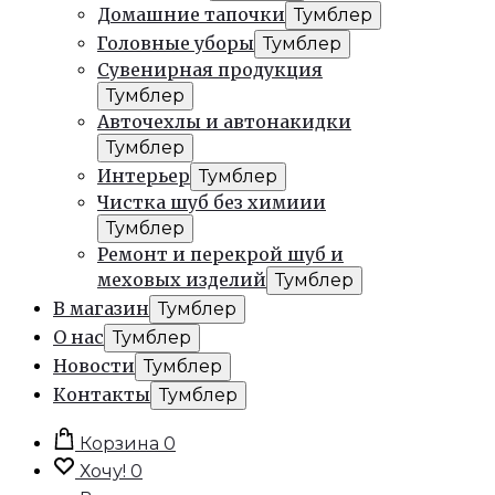
Домашние тапочки
Тумблер
Головные уборы
Тумблер
Сувенирная продукция
Тумблер
Авточехлы и автонакидки
Тумблер
Интерьер
Тумблер
Чистка шуб без химиии
Тумблер
Ремонт и перекрой шуб и
меховых изделий
Тумблер
В магазин
Тумблер
О нас
Тумблер
Новости
Тумблер
Контакты
Тумблер
Корзина
0
Хочу!
0